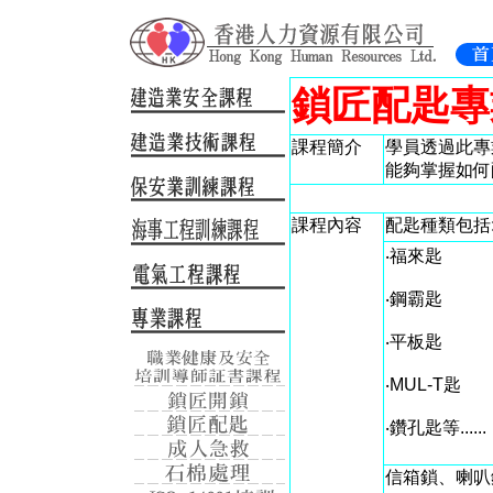
鎖匠配匙專
課程簡介
學員透過此專
能夠掌握如何
課程內容
配匙種類包括
‧福來匙
‧鋼霸匙
‧平板匙
‧MUL-T匙
‧鑽孔匙等......
信箱鎖、喇叭